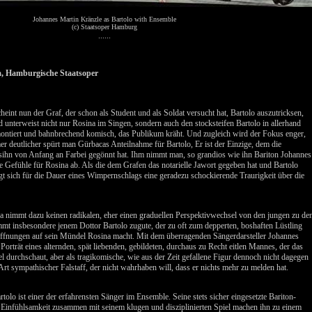
Johannes Martin Kränzle as Bartolo with Ensemble
(c) Staatsoper Hamburg
......
lia, Hamburgische Staatsoper
eint nun der Graf, der schon als Student und als Soldat versucht hat, Bartolo auszutricksen,
 unterweist nicht nur Rosina im Singen, sondern auch den stocksteifen Bartolo in allerhand
montiert und bahnbrechend komisch, das Publikum kräht. Und zugleich wird der Fokus enger,
er deutlicher spürt man Gürbacas Anteilnahme für Bartolo, Er ist der Einzige, dem die
ihn von Anfang an Farbei gegönnt hat. Ihm nimmt man, so grandios wie ihn Bariton Johannes
e Gefühle für Rosina ab. Als die dem Grafen das notarielle Jawort gegeben hat und Bartolo
 legt sich für die Dauer eines Wimpernschlags eine geradezu schockierende Traurigkeit über die
a nimmt dazu keinen radikalen, eher einen graduellen Perspektivwechsel von den jungen zu de
mmt insbesondere jenem Dottor Bartolo zugute, der zu oft zum depperten, boshaften Lüstling
Hoffnungen auf sein Mündel Rosina macht. Mit dem überragenden Sängerdarsteller Johannes
Porträt eines alternden, spät liebenden, gebildeten, durchaus zu Recht eitlen Mannes, der das
iel durchschaut, aber als tragikomische, wie aus der Zeit gefallene Figur dennoch nicht dagegen
Art sympathischer Falstaff, der nicht wahrhaben will, dass er nichts mehr zu melden hat.
tolo ist einer der erfahrensten Sänger im Ensemble. Seine stets sicher eingesetzte Bariton-
Einfühlsamkeit zusammen mit seinem klugen und disziplinierten Spiel machen ihn zu einem