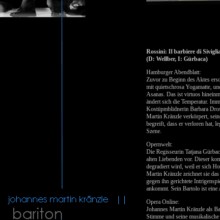
Rossini: Il barbiere di Sivig
(D: Wellber, I: Gürbaca)
Hamburger Abendblatt:
Zuvor zu Beginn des Aktes ersch
mit quietschrosa Yogamatte, und
Asanas. Das ist virtuos hinein
ändert sich die Temperatur. Imm
Kostüpmblidnerin Barbara Dros
Martin Kränzle verkörpert, sein
begreift, dass er verloren hat,
Szene.
Opernwelt:
Die Regisseurin Tatjana Gürbac
alten Liebenden vor. Dieser ko
degradiert wird, weil er sich 
Martin Kränzle zeichnet sie das 
gegen ihn gerichtete Intrigensp
ankommt. Sein Bartolo ist eine 
Opera Online:
Johannes Martin Kränzle als Bar
Stimme und seine musikalische 