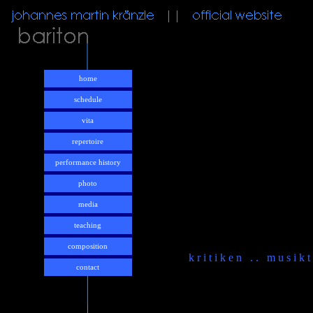
home
schedule
vita
repertoire
performance history
photo
media
teaching
composition
k r i t i k e n . . m u s i k t 
contact