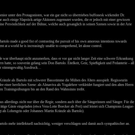
nior unter den Protagonisten, war ein gar nicht so übertrieben buffonesk wirkender Dr.
r auch einige Slapstick-artige Aktionen zugemutet wurden, die er jedoch mit einer gewissen
ine Persönlichkeit auf der Bühne, welche auch gesanglich in seinen Szenen sowie in der Arie
artolo made a good fist of contrasting the pursuit of his own amorous intentions towards
nt at a world he is increasingly unable to comprehend, let alone control.
e war überhaupt nicht anzumerken, dass er vor gar nicht langer Zeit eine schwere Erkrankung
rn hatte, so souverän gelang sein Don Bartolo. Eitelkeit, Geiz, Spießigkeit und Pedanterie – all
 er stimmgewaltig Ausdruck…
Kränzle als Bartolo mit schwerer Bassstimme die Mühen des Alters ausspielt. Regisseurin
dee einer herrlichen Szene: als Almaviva als Yogalehrer verkleidet fungiert und den alten Herrn
en Trainingsübungen bis an den Rand des Wahnsinns treibt.
haus allerdings nicht nur über die Regie, sondern auch über die Sängerinnen und Sänger. Für die
ätige Gäste eingeladen (etwa Vera-Lotte Boecker als Peri) und leistet sich Champions-League-
t als Lohengrin oder Johannes Martin Kränzle als Bartolo).
artolo mehr intellektuell nachsichtig, weniger verschlagen und damit auch sympathischer an.