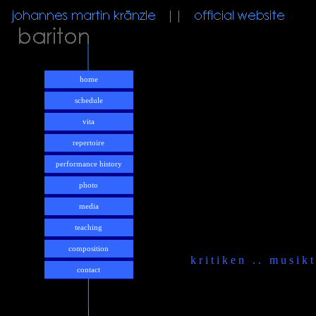
home
schedule
vita
repertoire
performance history
photo
media
teaching
composition
k r i t i k e n . . m u s i k t 
contact