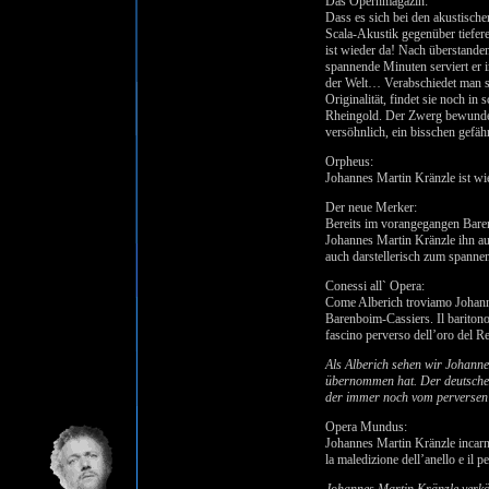
Das Opernmagazin:
Dass es sich bei den akustisch
Scala-Akustik gegenüber tiefere
ist wieder da! Nach überstande
spannende Minuten serviert er i
der Welt… Verabschiedet man sic
Originalität, findet sie noch i
Rheingold. Der Zwerg bewundert
versöhnlich, ein bisschen gefähr
Orpheus:
Johannes Martin Kränzle ist wie
Der neue Merker:
Bereits im vorangegangen Baren
Johannes Martin Kränzle ihn au
auch darstellerisch zum spanne
Conessi all` Opera:
Come Alberich troviamo Johanne
Barenboim-Cassiers. Il baritono 
fascino perverso dell’oro del R
Als Alberich sehen wir Johanne
übernommen hat. Der deutsche 
der immer noch vom perversen 
Opera Mundus:
Johannes Martin Kränzle incarn
la maledizione dell’anello e il 