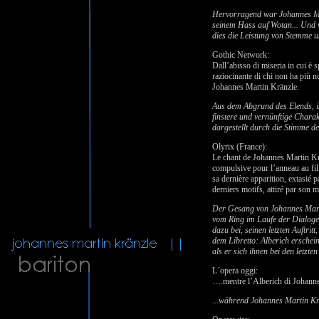
Hervorragend war Johannes Mar
seinem Hass auf Wotan... Und w
dies die Leistung von Stemme un
Gothic Network:
Dall’abisso di miseria in cui è 
raziocinante di chi non ha più n
Johannes Martin Kränzle.
Aus dem Abgrund des Elends, in
finstere und vernünftige Charak
dargestellt durch die Stimme d
Olyrix (France):
Le chant de Johannes Martin Krä
compulsive pour l’anneau au fil 
sa dernière apparition, extasié p
derniers motifs, attiré par son 
Der Gesang von Johannes Marti
vom Ring im Laufe der Dialoge z
dazu bei, seinen letzten Auftri
dem Libretto: Alberich erschein
als er sich ihnen bei den letzte
L´opera oggi:
….mentre l’Alberich di Johannes
...während Johannes Martin Krän