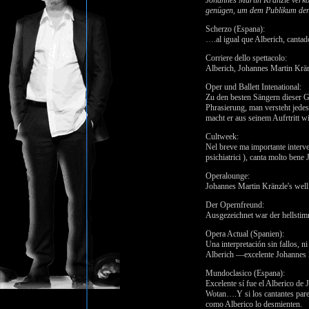
Johannes Martin Kränzle verkö
genügen, um dem Publikum den 
Scherzo (Espana):
….al igual que Alberich, canta
Corriere dello spettacolo:
Alberich, Johannes Martin Kränz
Oper und Ballett Intenational:
Zu den besten Sängern dieser G
Phrasierung, man versteht jedes
macht er aus seinem Aufrtritt 
Cultweek:
Nel breve ma importante interve
psichiatrici ), canta molto ben
Operalounge:
Johannes Martin Kränzle's well 
Der Opernfreund:
Ausgezeichnet war der hellstim
Opera Actual (Spanien):
Una interpretación sin fallos, 
Alberich —excelente Johannes M
Mundoclasico (Espana):
Excelente sí fue el Alberico de
Wotan….Y si los cantantes pare
como Alberico lo desmienten.