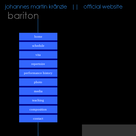
home
schedule
vita
repertoire
performance history
photo
media
teaching
composition
contact