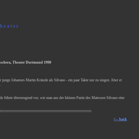
h e a t e r
maschera, Theater Dortmund 1990
 junge Johannes Martin Kränzle als Silvano - ein paar Takte nur zu singen. Aber er
.
e führte überzeugend vor, wie man aus der kleinen Partie des Matrosen Silvano eine
::::::::::::::::::::::::::::::::::::::::::::::::::::::::::::::::::::::::::
<-- back