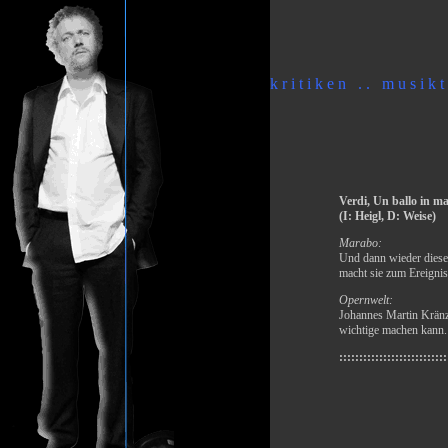
k r i t i k e n . . m u s i k t 
Verdi, Un ballo in 
(I: Heigl, D: Weise)
Marabo:
Und dann wieder dieser
macht sie zum Ereignis
Opernwelt:
Johannes Martin Kränzl
wichtige machen kann.
:::::::::::::::::::::::::::