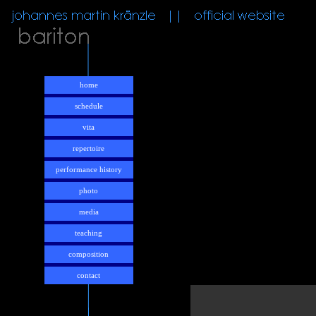
home
schedule
vita
repertoire
performance history
photo
media
teaching
composition
contact