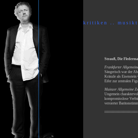
k r i t i k e n . . m u s i k t 
Strauß, Die Flederma
Frankfurter Allgemein
Sängerisch war der Abe
Kränzle als Eisenstein
Eifer zur zentralen Figu
Mainzer Allgemeine Ze
Ungemein charaktervoll
kompromisslose Verbin
versierter Baritonstim
:::::::::::::::::::::::::::