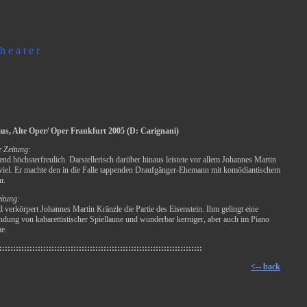
h e a t e r
us, Alte Oper/ Oper Frankfurt 2005 (D: Carignani)
e Zeitung:
nd höchsterfreulich. Darstellerisch darüber hinaus leistete vor allem Johannes Martin
 viel. Er machte den in die Falle tappenden Draufgänger-Ehemann mit komödiantischem
r.
itung:
 verkörpert Johannes Martin Kränzle die Partie des Eisenstein. Ihm gelingt eine
dung von kabarettistischer Spiellaune und wunderbar kerniger, aber auch im Piano
me.
::::::::::::::::::::::::::::::::::::::::::::::::::::::::::::::::::::::::::
<-- back