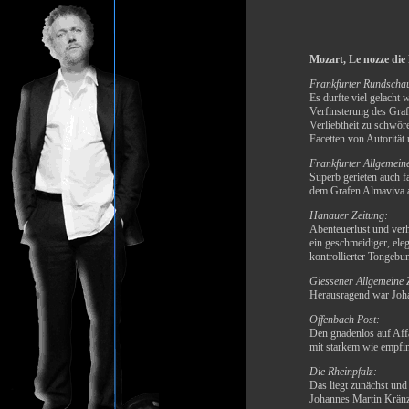
Mozart, Le nozze die
Frankfurter Rundscha
Es durfte viel gelacht
Verfinsterung des Graf
Verliebtheit zu schwör
Facetten von Autorität
Frankfurter Allgemein
Superb gerieten auch f
dem Grafen Almaviva a
Hanauer Zeitung:
Abenteuerlust und verh
ein geschmeidiger, ele
kontrollierter Tongeb
Giessener Allgemeine 
Herausragend war Joha
Offenbach Post:
Den gnadenlos auf Affä
mit starkem wie empfin
Die Rheinpfalz:
Das liegt zunächst und
Johannes Martin Kränzl