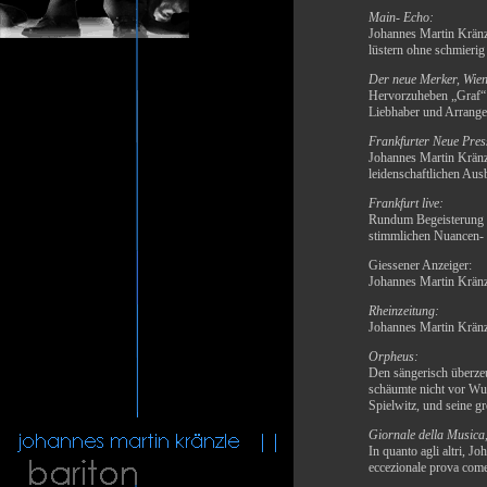
Main- Echo:
Johannes Martin Kränzl
lüstern ohne schmierig
Der neue Merker, Wien
Hervorzuheben „Graf“ J
Liebhaber und Arrange
Frankfurter Neue Pres
Johannes Martin Kränzl
leidenschaftlichen Aus
Frankfurt live:
Rundum Begeisterung a
stimmlichen Nuancen- 
Giessener Anzeiger:
Johannes Martin Kränz
Rheinzeitung:
Johannes Martin Kränzl
Orpheus:
Den sängerisch überze
schäumte nicht vor Wut
Spielwitz, und seine g
Giornale della Musica,
In quanto agli altri, J
eccezionale prova com