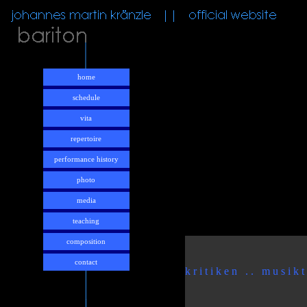
home
schedule
vita
repertoire
performance history
photo
media
teaching
composition
contact
k r i t i k e n . . m u s i k t 