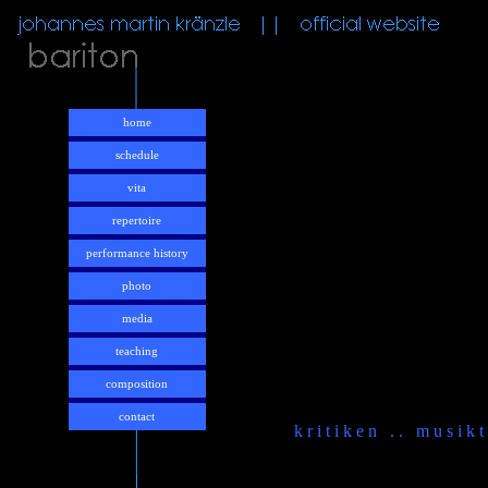
home
schedule
vita
repertoire
performance history
photo
media
teaching
composition
contact
k r i t i k e n . . m u s i k t 