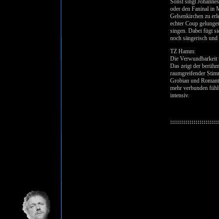
Sonst singt Johannes
oder den Faninal in M
Gelsenkirchen zu erl
echter Coup gelungen
singen. Dabei fügt s
noch sängerisch und 
TZ Hamm:
Die Verwundbarkeit v
Das zeigt der berühm
raumgreifender Stimm
Grobian und Romantik
mehr verbunden fühlt 
intensiv.
:::::::::::::::::::::::::