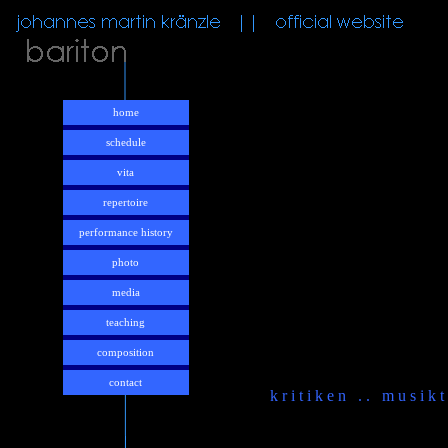
home
schedule
vita
repertoire
performance history
photo
media
teaching
composition
contact
k r i t i k e n . . m u s i k t 