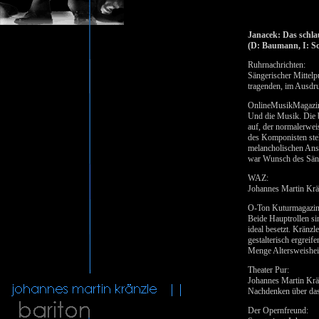
Janacek: Das schla
(D: Baumann, I: S
Ruhrnachrichten:
Sängerischer Mittelp
tragenden, im Ausdru
OnlineMusikMagazi
Und die Musik. Die b
auf, der normalerweis
des Komponisten stel
melancholischen Anst
war Wunsch des Sän
WAZ:
Johannes Martin Krän
O-Ton Kuturmagazin
Beide Hauptrollen si
ideal besetzt. Kränzl
gestalterisch ergrei
Menge Altersweishei
Theater Pur:
Johannes Martin Kränz
Nachdenken über das 
Der Opernfreund: